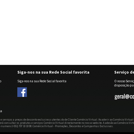
Siga-nos na sua Rede Social favorita
Serviço d
o
Siga-nos na sua Rede Social favorita
O nosso Serviç
disposição pa
da
 e serviços a preços de desconto exclusivo a utentes do de Cliente Comércio Virtual. Ao aderir ao Comércio Virt
oderá consultar os produtos e serviços Comércio Virtual directamente no nosso website. A adesão ao Comércio Vi
do numero (+351) 707 10 10 08. Comércio Virtual - Promoções, Descontos e Campanhas Exclusivas.