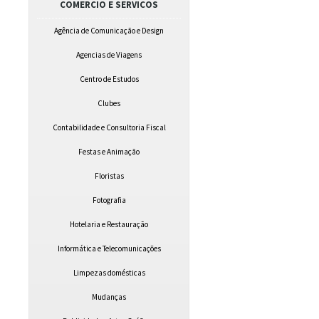
COMERCIO E SERVICOS
Agência de Comunicação e Design
Agencias de Viagens
Centro de Estudos
Clubes
Contabilidade e Consultoria Fiscal
Festas e Animação
Floristas
Fotografia
Hotelaria e Restauração
Informática e Telecomunicações
Limpezas domésticas
Mudanças