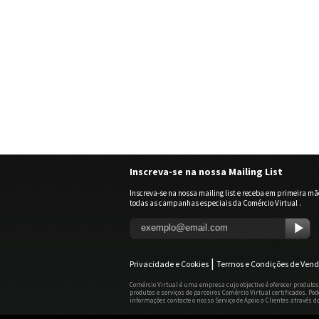
Inscreva-se na nossa Mailing List
Inscreva-se na nossa mailing list e receba em primeira mã
todas as campanhas especiais da Comércio Virtual .
|
Privacidade e Cookies
Termos e Condições de Ven
Comércio Virtual é uma empresa cujo objectivo é oferecer produtos
produtos e serviços de parceiros Comércio Virtual certificados. P
informações contacte o nosso Serviço de Apoio a Clientes através 