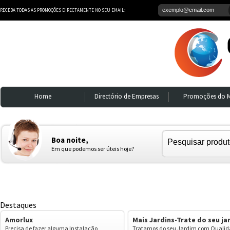
RECEBA TODAS AS PROMOÇÕES DIRECTAMENTE NO SEU EMAIL:
Home
Directório de Empresas
Promoções do 
Boa noite,
Em que podemos ser úteis hoje?
Destaques
Amorlux
Mais Jardins-Trate do seu ja
Precisa de fazer alguma Instalação
Tratamos do seu Jardim com Qualid