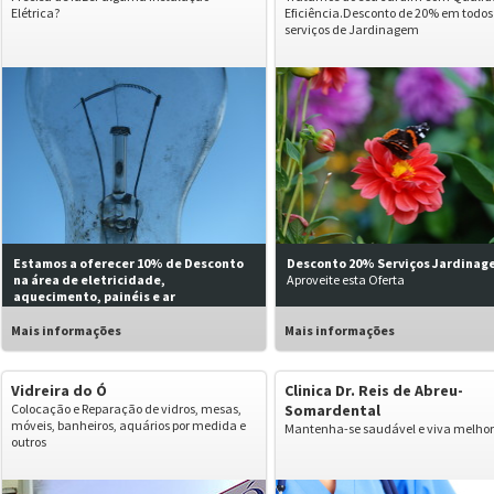
Elétrica?
Eficiência.Desconto de 20% em todos
serviços de Jardinagem
Estamos a oferecer 10% de Desconto
Desconto 20% Serviços Jardinag
na área de eletricidade,
Aproveite esta Oferta
aquecimento, painéis e ar
condicionado.
Projetos e Instalações Elétricas
Mais informações
Mais informações
Vidreira do Ó
Clinica Dr. Reis de Abreu-
Colocação e Reparação de vidros, mesas,
Somardental
móveis, banheiros, aquários por medida e
Mantenha-se saudável e viva melhor
outros